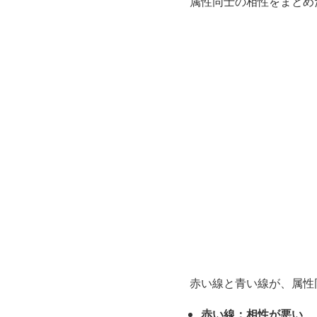
属性同士の相性をまとめ
赤い線と青い線が、属性
赤い線：相性が悪い