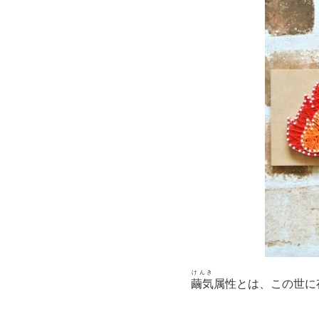
けんき
繭気
属性とは、この世に