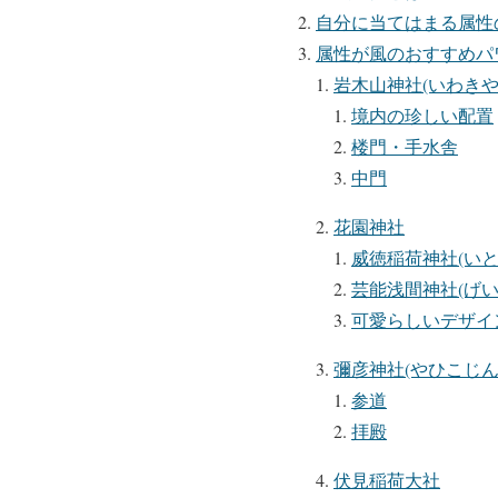
自分に当てはまる属性
属性が風のおすすめパ
岩木山神社(いわき
境内の珍しい配置
楼門・手水舎
中門
花園神社
威徳稲荷神社(い
芸能浅間神社(げ
可愛らしいデザイ
彌彦神社(やひこじん
参道
拝殿
伏見稲荷大社