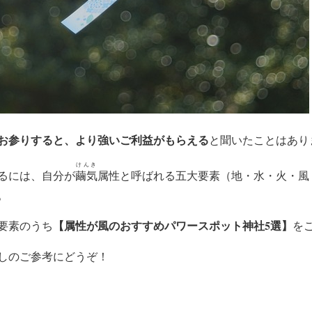
お参りすると、より強いご利益がもらえる
と聞いたことはあり
けんき
るには、自分が
繭気
属性と呼ばれる五大要素（地・水・火・風
。
【属性が風のおすすめパワースポット神社5選】
要素のうち
を
しのご参考にどうぞ！