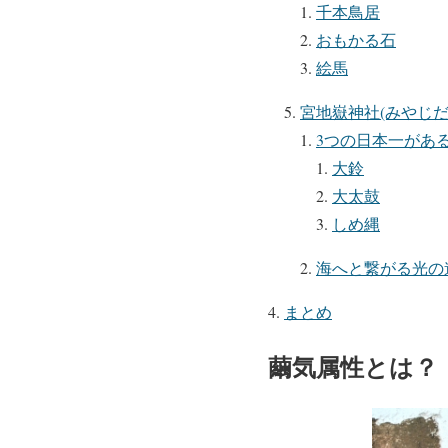
千本鳥居
おもかる石
絵馬
宮地嶽神社(みやじ
3つの日本一があ
大鈴
大太鼓
しめ縄
海へと繋がる光の
まとめ
繭気属性とは？