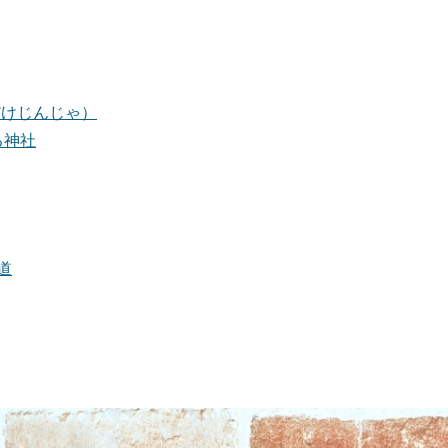
だけじんじゃ）
る神社
道